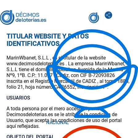
TITULAR WEBSITE Y DATOS
IDENTIFICATIVOS
MarinWbanet, S.L.L , es el titular de la website
www.decimosdeloterias.es . La empresa MarinWbanet,
S.L.L tiene el domicilio social en Avenida de la Marina
Nº9, 1ºB. C.P.: 11.007 - Cádiz, con CIF B-72093826
inscrita en el Registro Mercantil de CADIZ , al tomo 1885,
folio 21, hoja número CA-36552, inscripción 1ª.
USUARIOS
A toda persona por el mero acceso al portal
Decimosdeloterias.es se le atribuye la condición de
Usuario, que acepta las condiciones de uso del portal
aquí reflejadas.
OBJETO DEL PORTAL