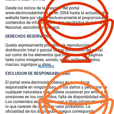
Desde los inicios de la creación del portal
www.decimosdeloterias.es en 2004 hasta la actualidad la
website tiene por objeto exclusivamente el proporcionar
contenidos de información sobre resultados de la loteria
Nacional, escrutinio y premios.
DERECHOS RESERVADOS
Queda expresamente prohibida la reproducción,
distribución total o parcial de los contenidos del portal
así como de los elementos que componen las páginas
tales como imágenes, sonido, video, software, textos,
marcas, logotipos u otros.
EXCLUSION DE RESPONSABILIDAD
El portal www.decimosdeloterias.es no se hace
responsable en ningún caso, de los daños y perjuicios de
cualquier naturaleza que pudiera ocasionar por errores u
omisiones en los contenidos, falta de disponibilidad etc.
Los contenidos expuestos lo son a titulo informativo por
lo que carecen de cualquier valor probatorio. La
oficialidad de los datos sobre juegos corresponde