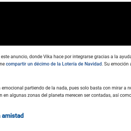
 este anuncio, donde Vika hace por integrarse gracias a la ayud
one
compartir un décimo de la Lotería de Navidad
. Su emoción a
ia emocional partiendo de la nada, pues solo basta con mirar a 
en en algunas zonas del planeta merecen ser contadas, así com
a amistad