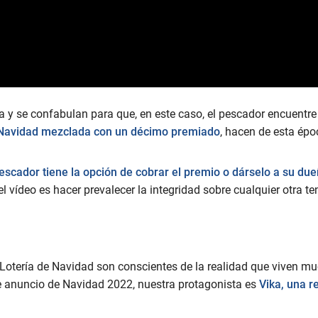
a y se confabulan para que, en este caso, el pescador encuentre 
 Navidad mezclada con un décimo premiado
, hacen de esta ép
pescador tiene la opción de cobrar el premio o dárselo a su du
 vídeo es hacer prevalecer la integridad sobre cualquier otra te
a Lotería de Navidad son conscientes de la realidad que viven m
ste anuncio de Navidad 2022, nuestra protagonista es
Vika, una r