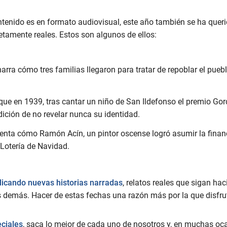
tenido es en formato audiovisual, este año también se ha queri
tamente reales. Estos son algunos de ellos:
narra cómo tres familias llegaron para tratar de repoblar el puebl
 que en 1939, tras cantar un niño de San Ildefonso el premio Gord
ición de no revelar nunca su identidad.
cuenta cómo Ramón Acín, un pintor oscense logró asumir la financi
Lotería de Navidad.
licando nuevas historias narradas
, relatos reales que sigan ha
s demás. Hacer de estas fechas una razón más por la que disfrut
ciales
, saca lo mejor de cada uno de nosotros y, en muchas oc