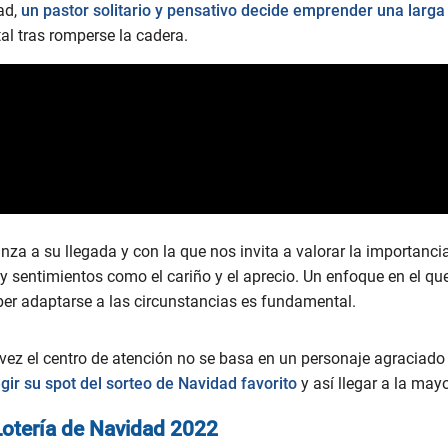
ad,
un pastor solitario y pensativo decide emprender una larga 
al tras romperse la cadera.
anza a su llegada y con la que nos invita a valorar la importanci
ay sentimientos como el cariño y el aprecio. Un enfoque en el 
er adaptarse a las circunstancias es fundamental.
vez el centro de atención no se basa en un personaje agraciado
gir su spot del sorteo de Navidad favorito
y así llegar a la may
 Lotería de Navidad 2022