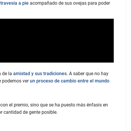
travesía a pie
acompañado de sus ovejas para poder
a de la
amistad y sus tradiciones
. A saber que no hay
que podemos ver
un proceso de cambio entre el mundo
 con el premio, sino que se ha puesto más énfasis en
or cantidad de gente posible.