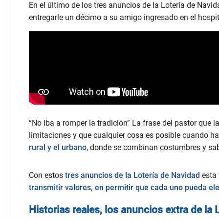
En el último de los tres anuncios de la Lotería de Navid
entregarle un décimo a su amigo ingresado en el hospit
“No iba a romper la tradición” La frase del pastor que l
limitaciones y que cualquier cosa es posible cuando h
rural y el urbano
, donde se combinan costumbres y sab
Con estos
tres anuncios de la Lotería de Navidad
esta 
transmitir valores, en permitir que cada uno pueda ele
Historias reales, los anuncios extra de la