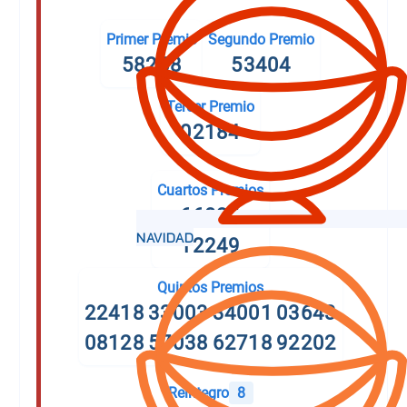
Primer Premio
Segundo Premio
58268
53404
Tercer Premio
02184
Cuartos Premios
66832
12249
Quintos Premios
22418
33003
34001
03643
08128
57038
62718
92202
Reintegro
8