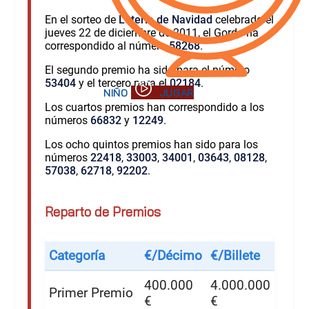
En el sorteo de
Lotería de Navidad
celebrado el
jueves 22 de diciembre de 2011, el Gordo ha
correspondido al número
58268
.
El segundo premio ha sido para el número
53404
y el tercero para el
02184
.
Los cuartos premios han correspondido a los
números
66832
y
12249
.
Los ocho quintos premios han sido para los
números
22418
,
33003
,
34001
,
03643
,
08128
,
57038
,
62718
,
92202
.
Reparto de Premios
Categoría
€/Décimo
€/Billete
400.000
4.000.000
Primer Premio
€
€