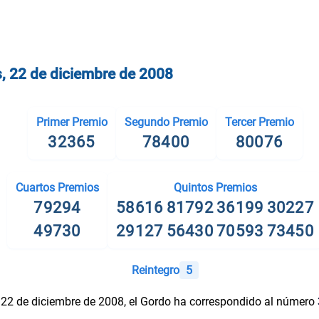
s, 22 de diciembre de 2008
Primer Premio
Segundo Premio
Tercer Premio
32365
78400
80076
Cuartos Premios
Quintos Premios
79294
58616
81792
36199
30227
49730
29127
56430
70593
73450
Reintegro
5
 22 de diciembre de 2008, el Gordo ha correspondido al número