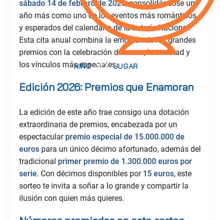
sábado 14 de febrero de 2026
, consolidándose un
año más como uno de los eventos más románticos
y esperados del calendario de la Lotería Nacional.
Esta cita anual combina la emoción de los grandes
premios con la celebración del amor, la amistad y
los vínculos más especiales.
Edición 2026: Premios que Enamoran
La edición de este año trae consigo una dotación
extraordinaria de premios, encabezada por un
espectacular
premio especial de 15.000.000 de
euros
para un único décimo afortunado, además del
tradicional
primer premio de 1.300.000 euros por
serie
. Con décimos disponibles por
15 euros
, este
sorteo te invita a soñar a lo grande y compartir la
ilusión con quien más quieres.