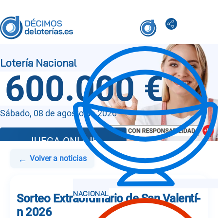
600.000 €
Sábado, 08 de agosto de 2026
JUEGA ONLINE
←
Volver a noticias
Sorteo Extraordinario de San Valentí­
n 2026