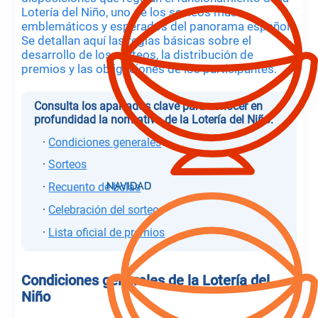
Lotería del Niño, uno de los sorteos más
emblemáticos y esperados del panorama español.
Se detallan aquí las reglas básicas sobre el
desarrollo de los sorteos, la distribución de
premios y las obligaciones de los participantes.
Consulta los apartados clave para conocer en
profundidad la normativa de la Lotería del Niño:
·
Condiciones generales
·
Sorteos
·
Recuento de bolas
·
Celebración del sorteo
·
Lista oficial de premios
Condiciones generales de la Lotería del
Niño