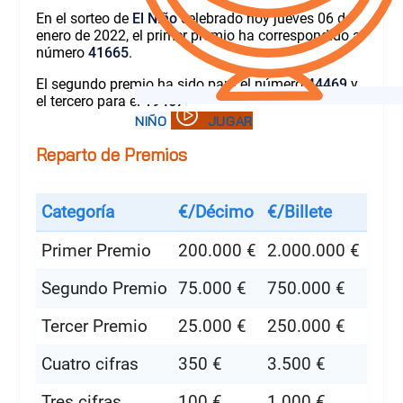
En el sorteo de
El Niño
celebrado hoy jueves 06 de
enero de 2022, el primer premio ha correspondido al
número
41665
.
El segundo premio ha sido para el número
44469
y
el tercero para el
19467
.
Reparto de Premios
Categoría
€/Décimo
€/Billete
Primer Premio
200.000 €
2.000.000 €
Segundo Premio
75.000 €
750.000 €
Tercer Premio
25.000 €
250.000 €
Cuatro cifras
350 €
3.500 €
Tres cifras
100 €
1.000 €