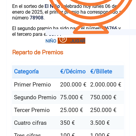
En el sorteo de
El Niño
celebrado hoy lunes 06 de
enero de 2025, el primer premio ha correspondido al
número
78908
.
El segundo premio ha sido para el número
06766
y
el tercero para el
66777
.
Reparto de Premios
Categoría
€/Décimo
€/Billete
Primer Premio
200.000 €
2.000.000 €
Segundo Premio
75.000 €
750.000 €
Tercer Premio
25.000 €
250.000 €
Cuatro cifras
350 €
3.500 €
Tres cifras
100 €
1.000 €