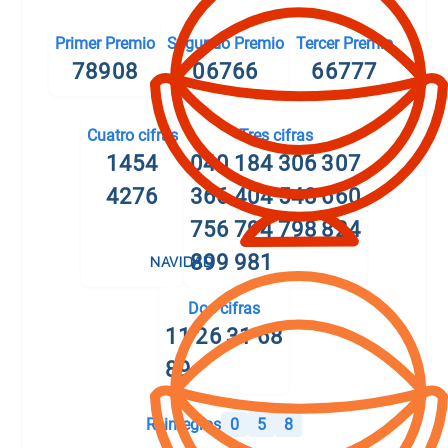
Primer Premio
Segundo Premio
Tercer Premio
78908
06766
66777
Cuatro cifras
Tres cifras
1454
040
184
306
307
4276
366
404
548
660
756
794
798
824
899
981
Dos cifras
11
26
31
68
89
Reintegros
0
5
8