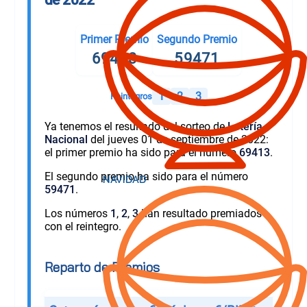
Primer Premio
Segundo Premio
69413
59471
1
2
3
Reintegros
Ya tenemos el resultado del sorteo de
Lotería
Nacional
del jueves 01 de septiembre de 2022:
el primer premio ha sido para el número
69413
.
El segundo premio ha sido para el número
59471
.
Los números
1
,
2
,
3
han resultado premiados
con el reintegro.
Reparto de Premios