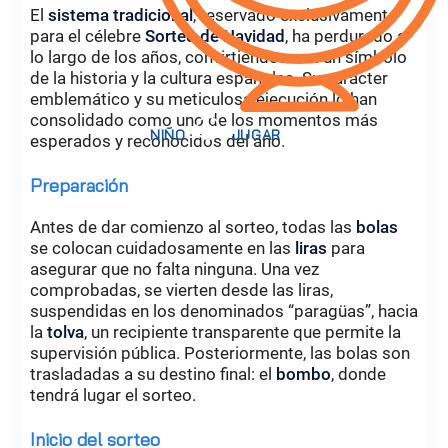
El
sistema tradicional
, reservado exclusivamente
para el célebre
Sorteo de Navidad
, ha perdurado a
lo largo de los años, convirtiéndose en un símbolo
de la historia y la cultura españolas. Su carácter
emblemático y su meticulosa ejecución lo han
consolidado como uno de los momentos más
esperados y reconocidos del año.
Preparación
Antes de dar comienzo al sorteo, todas las
bolas
se colocan cuidadosamente en las
liras
para
asegurar que no falta ninguna. Una vez
comprobadas, se vierten desde las liras,
suspendidas en los denominados “paragüas”, hacia
la
tolva
, un recipiente transparente que permite la
supervisión pública. Posteriormente, las bolas son
trasladadas a su destino final: el
bombo
, donde
tendrá lugar el sorteo.
Inicio del sorteo