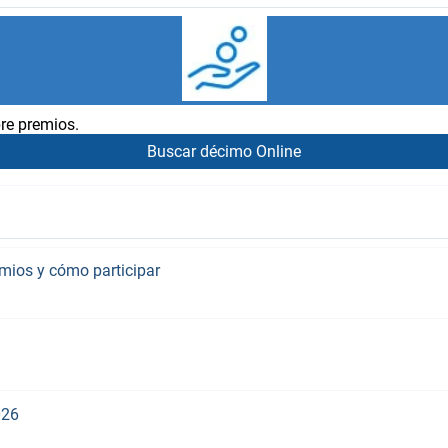
re premios.
Buscar décimo Online
emios y cómo participar
026