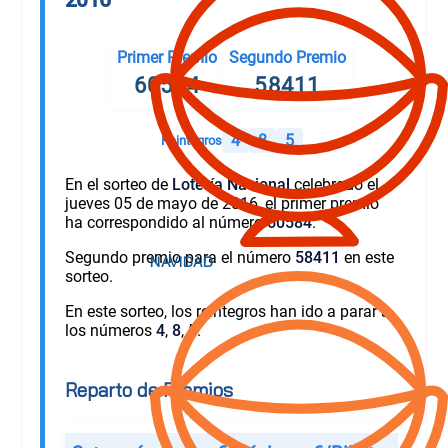
Primer Premio
Segundo Premio
60584
58411
4
8
5
Reintegros
En el sorteo de
Lotería Nacional
celebrado el
jueves 05 de mayo de 2016, el primer premio
ha correspondido al número
60584
.
Segundo premio para el número
58411
en este
sorteo.
En este sorteo, los reintegros han ido a parar a
los números
4
,
8
,
5
.
Reparto de Premios