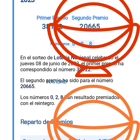
Primer Premio
Segundo Premio
38122
20665
0
2
8
Reintegros
En el sorteo de
Lotería Nacional
celebrado el
jueves 08 de junio de 2023, el primer premio ha
correspondido al número
38122
.
El segundo premio ha sido para el número
20665
.
Los números
0
,
2
,
8
han resultado premiados
con el reintegro.
Reparto de Premios