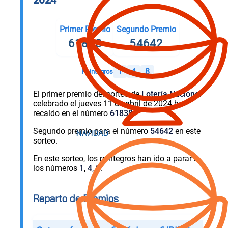
Primer Premio
Segundo Premio
61838
54642
1
4
8
Reintegros
El primer premio del sorteo de
Lotería Nacional
celebrado el jueves 11 de abril de 2024 ha
recaído en el número
61838
.
Segundo premio para el número
54642
en este
sorteo.
En este sorteo, los reintegros han ido a parar a
los números
1
,
4
,
8
.
Reparto de Premios