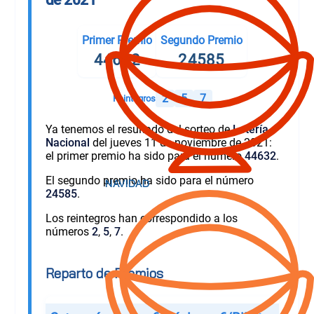
Primer Premio
Segundo Premio
44632
24585
2
5
7
Reintegros
Ya tenemos el resultado del sorteo de
Lotería
Nacional
del jueves 11 de noviembre de 2021:
el primer premio ha sido para el número
44632
.
El segundo premio ha sido para el número
24585
.
Los reintegros han correspondido a los
números
2
,
5
,
7
.
Reparto de Premios