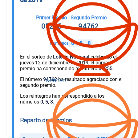
Primer Premio
Segundo Premio
05255
94762
0
5
8
Reintegros
En el sorteo de
Lotería Nacional
celebrado el
jueves 12 de diciembre de 2019, el primer
premio ha correspondido al número
05255
.
El número
94762
ha resultado agraciado con el
segundo premio.
Los reintegros han correspondido a los
números
0
,
5
,
8
.
Reparto de Premios