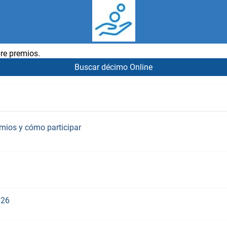
re premios.
Buscar décimo Online
emios y cómo participar
026