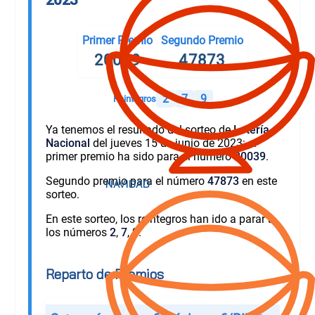
Primer Premio
Segundo Premio
20039
47873
2
7
9
Reintegros
Ya tenemos el resultado del sorteo de
Lotería
Nacional
del jueves 15 de junio de 2023: el
primer premio ha sido para el número
20039
.
Segundo premio para el número
47873
en este
sorteo.
En este sorteo, los reintegros han ido a parar a
los números
2
,
7
,
9
.
Reparto de Premios