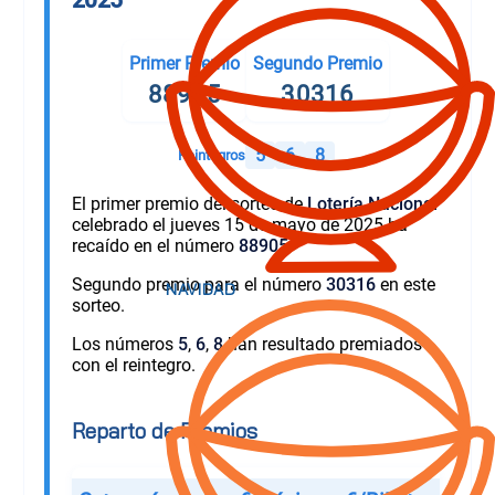
Primer Premio
Segundo Premio
88905
30316
5
6
8
Reintegros
El primer premio del sorteo de
Lotería Nacional
celebrado el jueves 15 de mayo de 2025 ha
recaído en el número
88905
.
Segundo premio para el número
30316
en este
sorteo.
Los números
5
,
6
,
8
han resultado premiados
con el reintegro.
Reparto de Premios