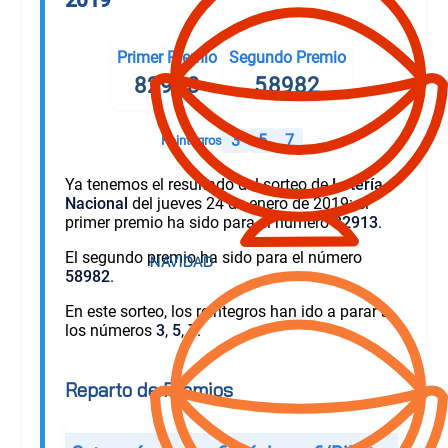
Primer Premio
Segundo Premio
82913
58982
3
5
7
Reintegros
Ya tenemos el resultado del sorteo de
Lotería
Nacional
del jueves 24 de enero de 2019: el
primer premio ha sido para el número
82913
.
El segundo premio ha sido para el número
58982
.
En este sorteo, los reintegros han ido a parar a
los números
3
,
5
,
7
.
Reparto de Premios