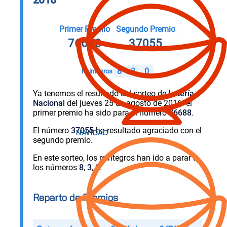
Primer Premio
Segundo Premio
76688
37055
8
3
0
Reintegros
Ya tenemos el resultado del sorteo de
Lotería
Nacional
del jueves 25 de agosto de 2016: el
primer premio ha sido para el número
76688
.
El número
37055
ha resultado agraciado con el
segundo premio.
En este sorteo, los reintegros han ido a parar a
los números
8
,
3
,
0
.
Reparto de Premios