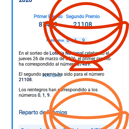
Primer Premio
Segundo Premio
87489
21108
0
1
9
Reintegros
En el sorteo de
Lotería Nacional
celebrado el
jueves 26 de marzo de 2026, el primer premio
ha correspondido al número
87489
.
El segundo premio ha sido para el número
21108
.
Los reintegros han correspondido a los
números
0
,
1
,
9
.
Reparto de Premios