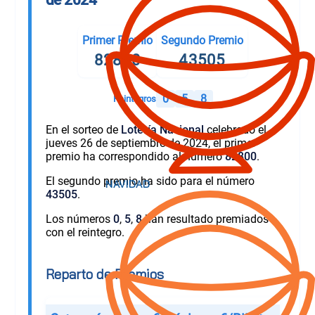
Primer Premio
Segundo Premio
82800
43505
0
5
8
Reintegros
En el sorteo de
Lotería Nacional
celebrado el
jueves 26 de septiembre de 2024, el primer
premio ha correspondido al número
82800
.
El segundo premio ha sido para el número
43505
.
Los números
0
,
5
,
8
han resultado premiados
con el reintegro.
Reparto de Premios