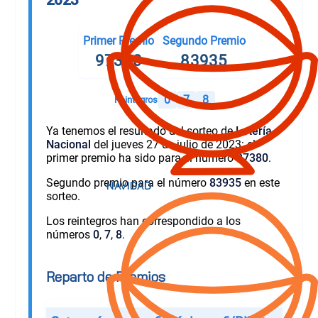
Primer Premio
Segundo Premio
97380
83935
0
7
8
Reintegros
Ya tenemos el resultado del sorteo de
Lotería
Nacional
del jueves 27 de julio de 2023: el
primer premio ha sido para el número
97380
.
Segundo premio para el número
83935
en este
sorteo.
Los reintegros han correspondido a los
números
0
,
7
,
8
.
Reparto de Premios