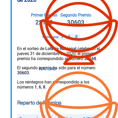
Primer Premio
Segundo Premio
22168
30603
1
6
8
Reintegros
En el sorteo de
Lotería Nacional
celebrado el
jueves 31 de diciembre de 2020, el primer
premio ha correspondido al número
22168
.
El segundo premio ha sido para el número
30603
.
Los reintegros han correspondido a los
números
1
,
6
,
8
.
Reparto de Premios