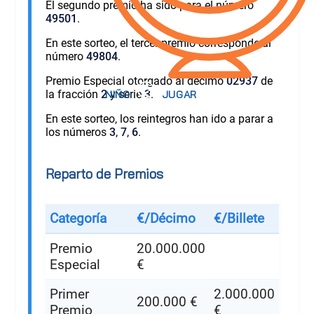
El segundo premio ha sido para el número
49501
.
En este sorteo, el tercer premio corresponde al
número
49804
.
Premio Especial otorgado al décimo
02937
de
la fracción
2
y serie
3
.
En este sorteo, los reintegros han ido a parar a
los números
3
,
7
,
6
.
Reparto de Premios
Categoría
€/Décimo
€/Billete
Premio
20.000.000
Especial
€
Primer
2.000.000
200.000 €
Premio
€