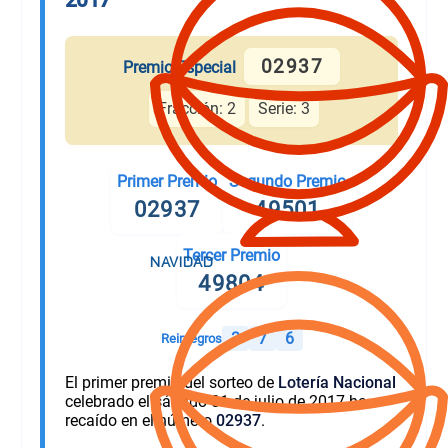
02937
Premio Especial
Fracción: 2
Serie: 3
Primer Premio
Segundo Premio
02937
49501
Tercer Premio
49804
3
7
6
Reintegros
El primer premio del sorteo de
Lotería Nacional
celebrado el sábado 01 de julio de 2017 ha
recaído en el número
02937
.