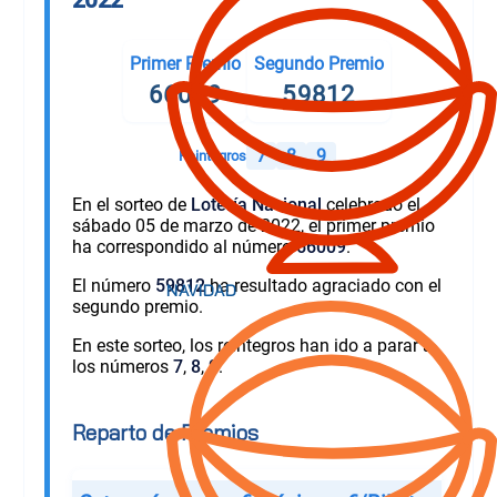
Primer Premio
Segundo Premio
66009
59812
7
8
9
Reintegros
En el sorteo de
Lotería Nacional
celebrado el
sábado 05 de marzo de 2022, el primer premio
ha correspondido al número
66009
.
El número
59812
ha resultado agraciado con el
segundo premio.
En este sorteo, los reintegros han ido a parar a
los números
7
,
8
,
9
.
Reparto de Premios