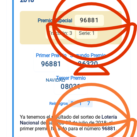
96881
Premio Especial
Fracción: 3
Serie: 1
Primer Premio
Segundo Premio
96881
86320
Tercer Premio
08031
2
1
7
Reintegros
Ya tenemos el resultado del sorteo de
Lotería
Nacional
del sábado 07 de julio de 2018: el
primer premio ha sido para el número
96881
.