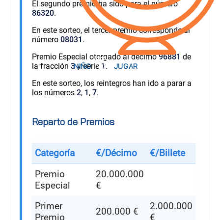
El segundo premio ha sido para el número
86320
.
En este sorteo, el tercer premio corresponde al
número
08031
.
Premio Especial otorgado al décimo
96881
de
la fracción
3
y serie
1
.
En este sorteo, los reintegros han ido a parar a
los números
2
,
1
,
7
.
Reparto de Premios
Categoría
€/Décimo
€/Billete
Premio
20.000.000
Especial
€
Primer
2.000.000
200.000 €
Premio
€