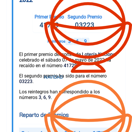
Primer Premio
Segundo Premio
41729
03223
3
6
9
Reintegros
El primer premio del sorteo de
Lotería Nacional
celebrado el sábado 07 de mayo de 2022 ha
recaído en el número
41729
.
El segundo premio ha sido para el número
03223
.
Los reintegros han correspondido a los
números
3
,
6
,
9
.
Reparto de Premios