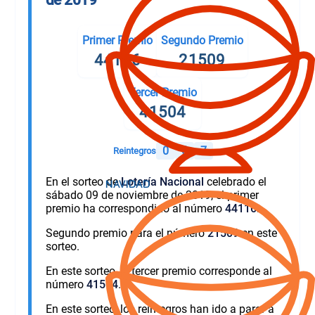
Primer Premio
Segundo Premio
44116
21509
Tercer Premio
41504
0
6
7
Reintegros
En el sorteo de
Lotería Nacional
celebrado el
sábado 09 de noviembre de 2019, el primer
premio ha correspondido al número
44116
.
Segundo premio para el número
21509
en este
sorteo.
En este sorteo, el tercer premio corresponde al
número
41504
.
En este sorteo, los reintegros han ido a parar a