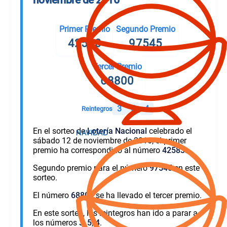
Primer Premio
Segundo Premio
42583
97545
Tercer Premio
68800
3
5
4
Reintegros
En el sorteo de
Lotería Nacional
celebrado el
sábado 12 de noviembre de 2016, el primer
premio ha correspondido al número
42583
.
Segundo premio para el número
97545
en este
sorteo.
El número
68800
se ha llevado el tercer premio.
En este sorteo, los reintegros han ido a parar a
los números
3
,
5
,
4
.