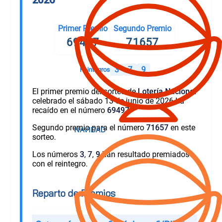
Primer Premio
Segundo Premio
69497
71657
3
7
9
Reintegros
El primer premio del sorteo de
Lotería Nacional
celebrado el sábado 13 de junio de 2026 ha
recaído en el número
69497
.
Segundo premio para el número
71657
en este
sorteo.
Los números
3
,
7
,
9
han resultado premiados
con el reintegro.
Reparto de Premios