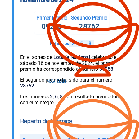
Primer Premio
Segundo Premio
09258
28762
2
6
8
Reintegros
En el sorteo de
Lotería Nacional
celebrado el
sábado 16 de noviembre de 2024, el primer
premio ha correspondido al número
09258
.
El segundo premio ha sido para el número
28762
.
Los números
2
,
6
,
8
han resultado premiados
con el reintegro.
Reparto de Premios