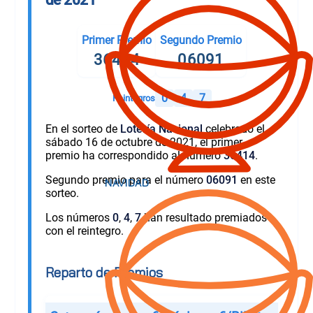
Primer Premio
Segundo Premio
36414
06091
0
4
7
Reintegros
En el sorteo de
Lotería Nacional
celebrado el
sábado 16 de octubre de 2021, el primer
premio ha correspondido al número
36414
.
Segundo premio para el número
06091
en este
sorteo.
Los números
0
,
4
,
7
han resultado premiados
con el reintegro.
Reparto de Premios