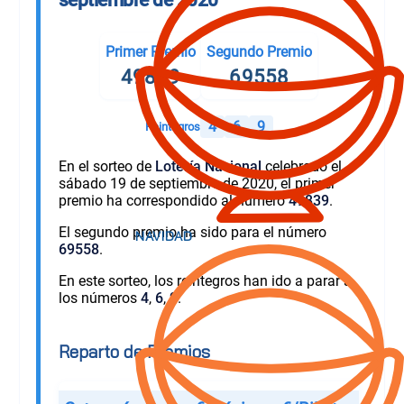
Primer Premio
Segundo Premio
49839
69558
4
6
9
Reintegros
En el sorteo de
Lotería Nacional
celebrado el
sábado 19 de septiembre de 2020, el primer
premio ha correspondido al número
49839
.
El segundo premio ha sido para el número
69558
.
En este sorteo, los reintegros han ido a parar a
los números
4
,
6
,
9
.
Reparto de Premios