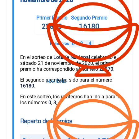
Primer Premio
Segundo Premio
22870
16180
0
3
4
Reintegros
En el sorteo de
Lotería Nacional
celebrado el
sábado 21 de noviembre de 2020, el primer
premio ha correspondido al número
22870
.
El segundo premio ha sido para el número
16180
.
En este sorteo, los reintegros han ido a parar a
los números
0
,
3
,
4
.
Reparto de Premios