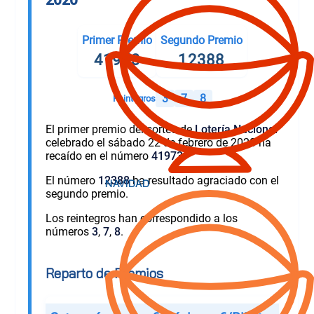
Primer Premio
Segundo Premio
41973
12388
3
7
8
Reintegros
El primer premio del sorteo de
Lotería Nacional
celebrado el sábado 22 de febrero de 2020 ha
recaído en el número
41973
.
El número
12388
ha resultado agraciado con el
segundo premio.
Los reintegros han correspondido a los
números
3
,
7
,
8
.
Reparto de Premios