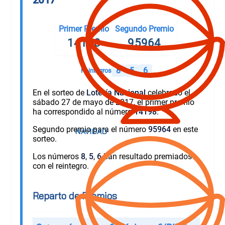
Primer Premio
Segundo Premio
14198
95964
8
5
6
Reintegros
En el sorteo de
Lotería Nacional
celebrado el
sábado 27 de mayo de 2017, el primer premio
ha correspondido al número
14198
.
Segundo premio para el número
95964
en este
sorteo.
Los números
8
,
5
,
6
han resultado premiados
con el reintegro.
Reparto de Premios