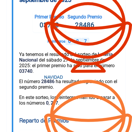
Primer Premio
Segundo Premio
03740
28486
0
2
7
Reintegros
Ya tenemos el resultado del sorteo de
Lotería
Nacional
del sábado 27 de septiembre de
2025: el primer premio ha sido para el número
03740
.
El número
28486
ha resultado agraciado con el
segundo premio.
En este sorteo, los reintegros han ido a parar a
los números
0
,
2
,
7
.
Reparto de Premios