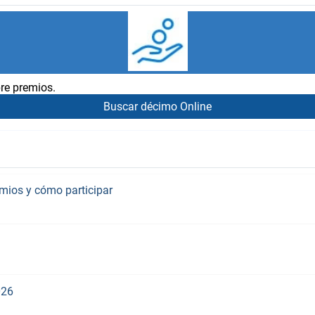
re premios.
Buscar décimo Online
emios y cómo participar
026