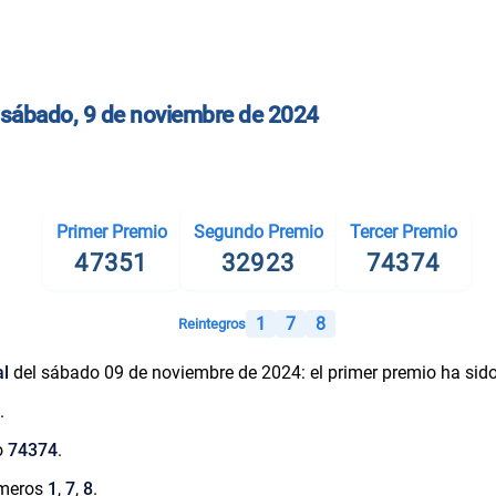
l sábado, 9 de noviembre de 2024
Primer Premio
Segundo Premio
Tercer Premio
47351
32923
74374
1
7
8
Reintegros
al
del sábado 09 de noviembre de 2024: el primer premio ha sid
.
o
74374
.
números
1
,
7
,
8
.