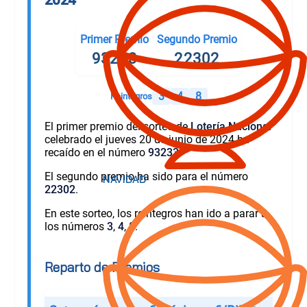
Primer Premio
Segundo Premio
93233
22302
3
4
8
Reintegros
El primer premio del sorteo de
Lotería Nacional
celebrado el jueves 20 de junio de 2024 ha
recaído en el número
93233
.
El segundo premio ha sido para el número
22302
.
En este sorteo, los reintegros han ido a parar a
los números
3
,
4
,
8
.
Reparto de Premios