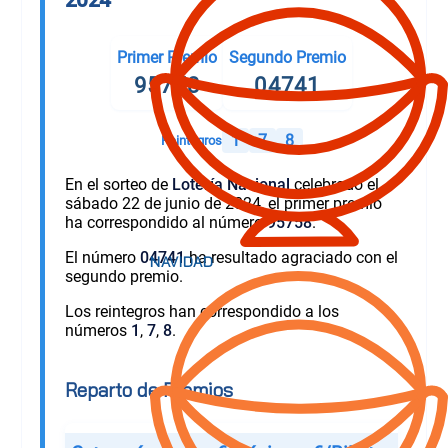
Primer Premio
Segundo Premio
95758
04741
1
7
8
Reintegros
En el sorteo de
Lotería Nacional
celebrado el
sábado 22 de junio de 2024, el primer premio
ha correspondido al número
95758
.
El número
04741
ha resultado agraciado con el
segundo premio.
Los reintegros han correspondido a los
números
1
,
7
,
8
.
Reparto de Premios